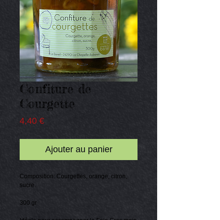
Confiture de
Courgette
Prix
4,40 €
Ajouter au panier
Composition: Courgettes, orange, citron,
sucre.
300 gr