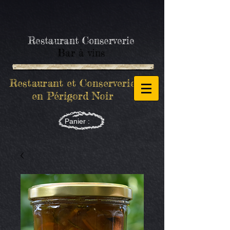
Restaurant Conserverie
Bar à vins
Restaurant et Conserverie
en Périgord Noir
Panier :