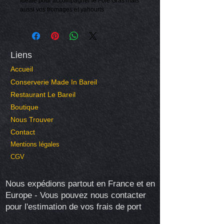
Idéale pour accompagner le Foie Gras mais
aussi vos fromages et yahourts
Liens
Accueil
Conserverie Made In Bareil
Restaurant Le Bareil
Boutique
Nous Trouver
Contact
Mentions légales
CGV
Nous expédions partout en France et en
Europe - Vous pouvez nous contacter
pour l'estimation de vos frais de port