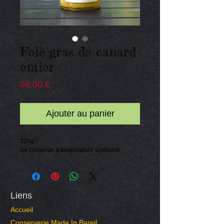
Foie-gras de canard
entier
Prix
36,00 €
Ajouter au panier
320g
Se conserve à température ambiante
Liens
Accueil
Conserverie Made In Bareil