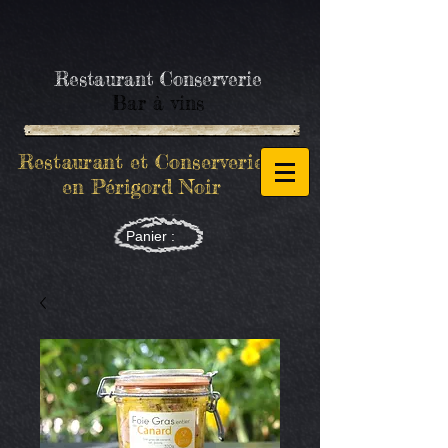
Restaurant Conserverie
Bar à vins
Restaurant et Conserverie
en Périgord Noir
Panier :