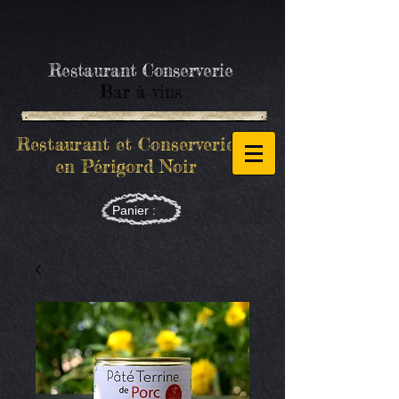
Restaurant Conserverie
Bar à vins
Restaurant et Conserverie
en Périgord Noir
Panier :