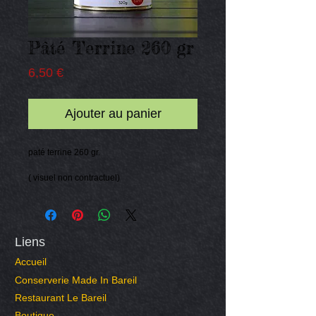
Pâté Terrine 260 gr
Prix
6,50 €
Ajouter au panier
paté terrine 260 gr.
( visuel non contractuel)
Liens
Accueil
Conserverie Made In Bareil
Restaurant Le Bareil
Boutique