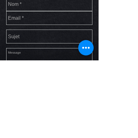
Envoyer
Nous n'acceptons pas les
réservations par mail, merci de
nous joindre uniquement par
téléphone.