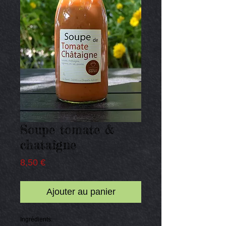
Soupe tomate &
chataîgne
Prix
8,50 €
Ajouter au panier
Ingrédients: