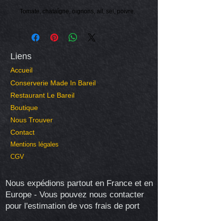
Tomate, chataîgne, oignons, ail, sel, poivre.
Liens
Accueil
Conserverie Made In Bareil
Restaurant Le Bareil
Boutique
Nous Trouver
Contact
Mentions légales
CGV
Nous expédions partout en France et en
Europe - Vous pouvez nous contacter
pour l'estimation de vos frais de port