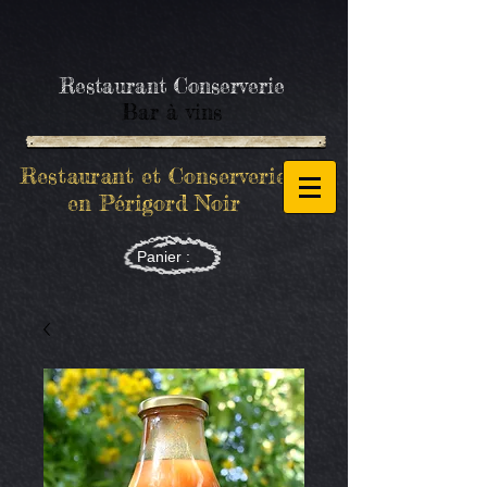
Restaurant Conserverie
Bar à vins
Restaurant et Conserverie
en Périgord Noir
Panier :